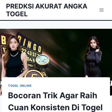
Skip
PREDKSI AKURAT ANGKA
to
TOGEL
content
TOGEL ONLINE
Bocoran Trik Agar Raih
Cuan Konsisten Di Togel