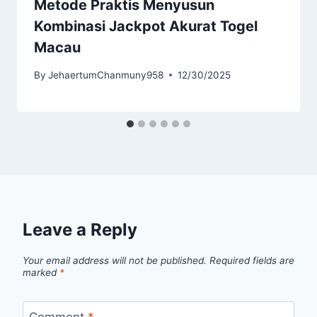
Metode Praktis Menyusun
Kombinasi Jackpot Akurat Togel
Macau
By
JehaertumChanmuny958
12/30/2025
Leave a Reply
Your email address will not be published.
Required fields are
marked
*