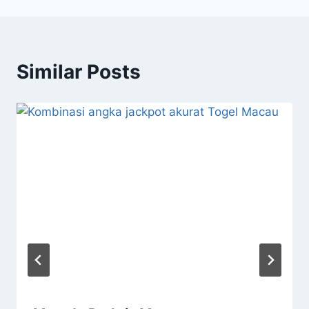
Similar Posts