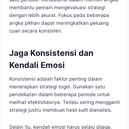
membantu pemain mengevaluasi strategi
dengan lebih akurat. Fokus pada beberapa
angka pilihan dapat meningkatkan peluang
cuan secara konsisten.
Jaga Konsistensi dan
Kendali Emosi
Konsistensi adalah faktor penting dalam
menerapkan strategi togel. Gunakan satu
pendekatan dalam beberapa periode untuk
melihat efektivitasnya. Terlalu sering mengganti
strategi justru membuat hasil sulit dianalisis.
Selain itu, kendali emosi harus selalu dijaga.