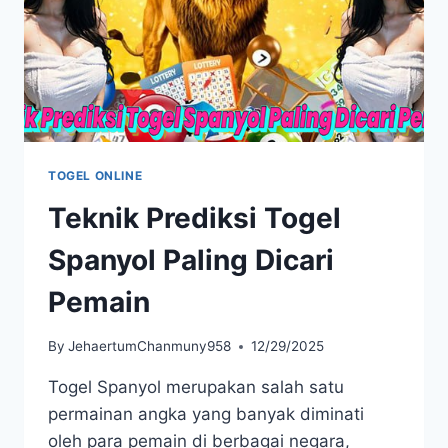
TOGEL ONLINE
Teknik Prediksi Togel
Spanyol Paling Dicari
Pemain
By
JehaertumChanmuny958
12/29/2025
Togel Spanyol merupakan salah satu
permainan angka yang banyak diminati
oleh para pemain di berbagai negara,