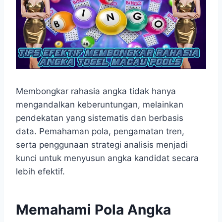
Membongkar rahasia angka tidak hanya
mengandalkan keberuntungan, melainkan
pendekatan yang sistematis dan berbasis
data. Pemahaman pola, pengamatan tren,
serta penggunaan strategi analisis menjadi
kunci untuk menyusun angka kandidat secara
lebih efektif.
Memahami Pola Angka