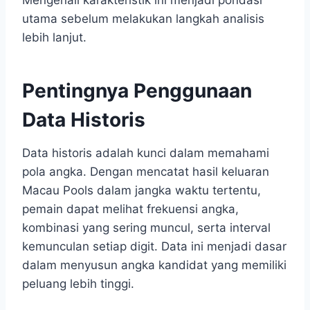
utama sebelum melakukan langkah analisis
lebih lanjut.
Pentingnya Penggunaan
Data Historis
Data historis adalah kunci dalam memahami
pola angka. Dengan mencatat hasil keluaran
Macau Pools dalam jangka waktu tertentu,
pemain dapat melihat frekuensi angka,
kombinasi yang sering muncul, serta interval
kemunculan setiap digit. Data ini menjadi dasar
dalam menyusun angka kandidat yang memiliki
peluang lebih tinggi.