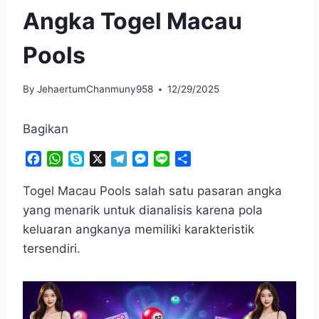
Angka Togel Macau
Pools
By
JehaertumChanmuny958
12/29/2025
Bagikan
F
W
S
X
T
M
L
S
a
h
k
e
e
i
h
c
a
y
l
s
n
a
Togel Macau Pools salah satu pasaran angka
e
t
p
e
s
e
r
yang menarik untuk dianalisis karena pola
b
s
e
g
e
e
keluaran angkanya memiliki karakteristik
o
A
r
n
tersendiri.
o
p
a
g
k
p
m
e
r