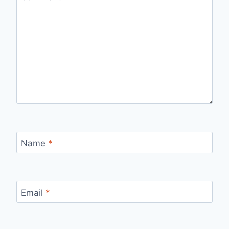
Name
*
Email
*