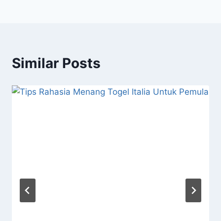
Similar Posts