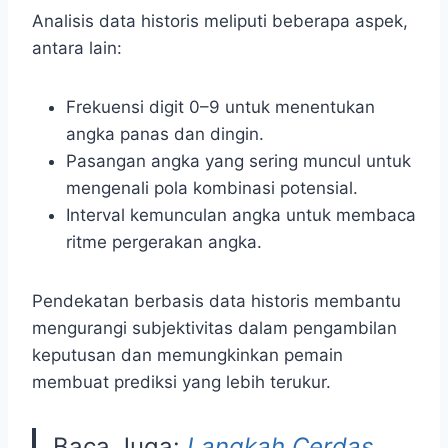
Analisis data historis meliputi beberapa aspek,
antara lain:
Frekuensi digit 0–9 untuk menentukan
angka panas dan dingin.
Pasangan angka yang sering muncul untuk
mengenali pola kombinasi potensial.
Interval kemunculan angka untuk membaca
ritme pergerakan angka.
Pendekatan berbasis data historis membantu
mengurangi subjektivitas dalam pengambilan
keputusan dan memungkinkan pemain
membuat prediksi yang lebih terukur.
Baca Juga:
Langkah Cerdas