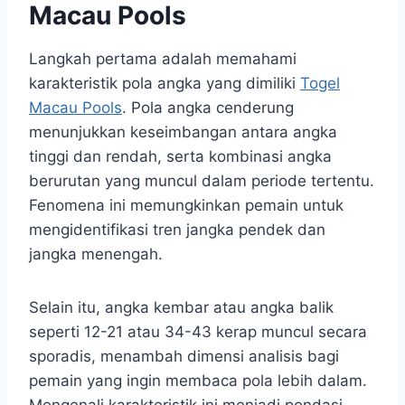
Macau Pools
Langkah pertama adalah memahami
karakteristik pola angka yang dimiliki
Togel
Macau Pools
. Pola angka cenderung
menunjukkan keseimbangan antara angka
tinggi dan rendah, serta kombinasi angka
berurutan yang muncul dalam periode tertentu.
Fenomena ini memungkinkan pemain untuk
mengidentifikasi tren jangka pendek dan
jangka menengah.
Selain itu, angka kembar atau angka balik
seperti 12-21 atau 34-43 kerap muncul secara
sporadis, menambah dimensi analisis bagi
pemain yang ingin membaca pola lebih dalam.
Mengenali karakteristik ini menjadi pondasi