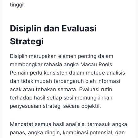
tinggi.
Disiplin dan Evaluasi
Strategi
Disiplin merupakan elemen penting dalam
membongkar rahasia angka Macau Pools.
Pemain perlu konsisten dalam metode analisis
dan tidak mudah terpengaruh oleh informasi
acak atau tebakan semata. Evaluasi rutin
terhadap hasil setiap sesi memungkinkan
penyesuaian strategi secara objektif.
Mencatat semua hasil analisis, termasuk angka
panas, angka dingin, kombinasi potensial, dan