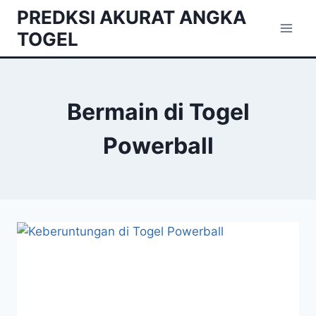
Skip
PREDKSI AKURAT ANGKA
to
TOGEL
content
Bermain di Togel
Powerball