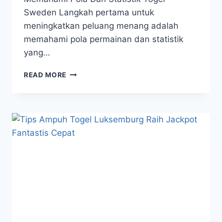
Sweden Langkah pertama untuk
meningkatkan peluang menang adalah
memahami pola permainan dan statistik
yang…
TRIK
READ MORE
PINTAR
TOGEL
SWEDEN
LEDAKKAN
JACKPOT
BESAR
MUDAH