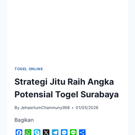
4D
TOGEL ONLINE
Strategi Jitu Raih Angka
Potensial Togel Surabaya
By
JehaertumChanmuny958
01/05/2026
Bagikan
Facebook
WhatsApp
Skype
X
Telegram
Messenger
Line
Share