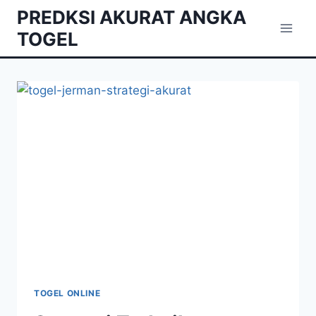
Skip
PREDKSI AKURAT ANGKA
to
TOGEL
content
TOGEL ONLINE