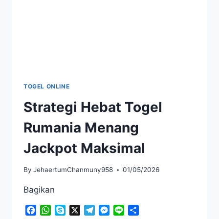
TOGEL ONLINE
Strategi Hebat Togel
Rumania Menang
Jackpot Maksimal
By
JehaertumChanmuny958
01/05/2026
Bagikan
Facebook
WhatsApp
Skype
X
Telegram
Messenger
Line
Share