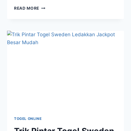
TEKNIK
READ MORE
AKURAT
UNTUK
MEMPREDIKSI
KELUARAN
TOGEL
PAKISTAN
TOGEL ONLINE
Trik Pintar Togel Sweden