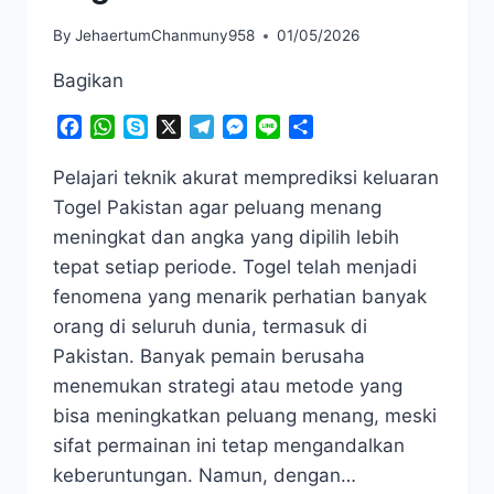
By
JehaertumChanmuny958
01/05/2026
Bagikan
Facebook
WhatsApp
Skype
X
Telegram
Messenger
Line
Share
Pelajari teknik akurat memprediksi keluaran
Togel Pakistan agar peluang menang
meningkat dan angka yang dipilih lebih
tepat setiap periode. Togel telah menjadi
fenomena yang menarik perhatian banyak
orang di seluruh dunia, termasuk di
Pakistan. Banyak pemain berusaha
menemukan strategi atau metode yang
bisa meningkatkan peluang menang, meski
sifat permainan ini tetap mengandalkan
keberuntungan. Namun, dengan…