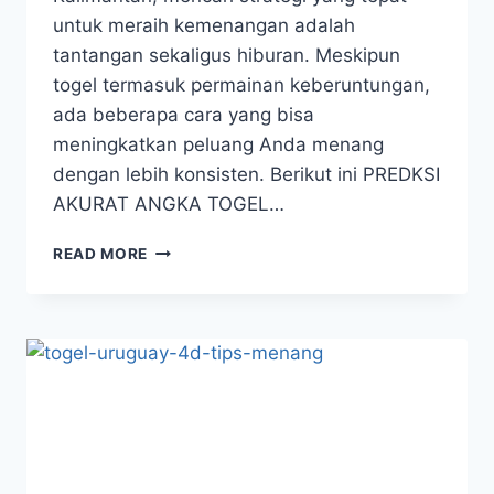
untuk meraih kemenangan adalah
tantangan sekaligus hiburan. Meskipun
togel termasuk permainan keberuntungan,
ada beberapa cara yang bisa
meningkatkan peluang Anda menang
dengan lebih konsisten. Berikut ini PREDKSI
AKURAT ANGKA TOGEL…
CARA
READ MORE
AMPUH
RAIH
KEMENANGAN
DI
TOGEL
KALIMANTAN