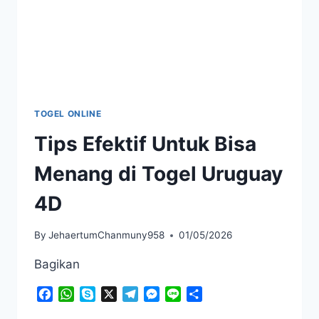
TOGEL ONLINE
Tips Efektif Untuk Bisa
Menang di Togel Uruguay
4D
By
JehaertumChanmuny958
01/05/2026
Bagikan
Facebook
WhatsApp
Skype
X
Telegram
Messenger
Line
Share