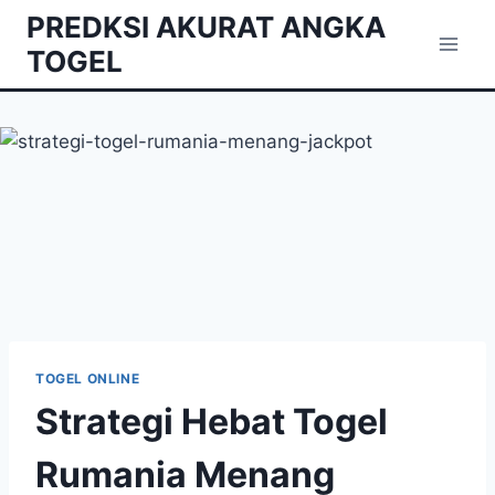
Skip
PREDKSI AKURAT ANGKA
to
TOGEL
content
TOGEL ONLINE
Strategi Hebat Togel
Rumania Menang