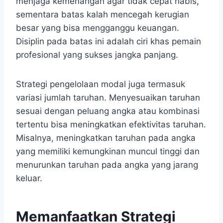
menjaga kemenangan agar tidak cepat habis,
sementara batas kalah mencegah kerugian
besar yang bisa mengganggu keuangan.
Disiplin pada batas ini adalah ciri khas pemain
profesional yang sukses jangka panjang.
Strategi pengelolaan modal juga termasuk
variasi jumlah taruhan. Menyesuaikan taruhan
sesuai dengan peluang angka atau kombinasi
tertentu bisa meningkatkan efektivitas taruhan.
Misalnya, meningkatkan taruhan pada angka
yang memiliki kemungkinan muncul tinggi dan
menurunkan taruhan pada angka yang jarang
keluar.
Memanfaatkan Strategi