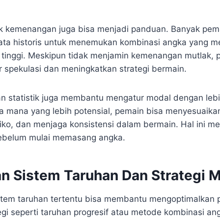
istik kemenangan juga bisa menjadi panduan. Banyak pem
ta historis untuk menemukan kombinasi angka yang me
ih tinggi. Meskipun tidak menjamin kemenangan mutlak, 
 spekulasi dan meningkatkan strategi bermain.
an statistik juga membantu mengatur modal dengan leb
 mana yang lebih potensial, pemain bisa menyesuaikan
iko, dan menjaga konsistensi dalam bermain. Hal ini me
sebelum mulai memasang angka.
n Sistem Taruhan Dan Strategi 
tem taruhan tertentu bisa membantu mengoptimalkan 
egi seperti taruhan progresif atau metode kombinasi an