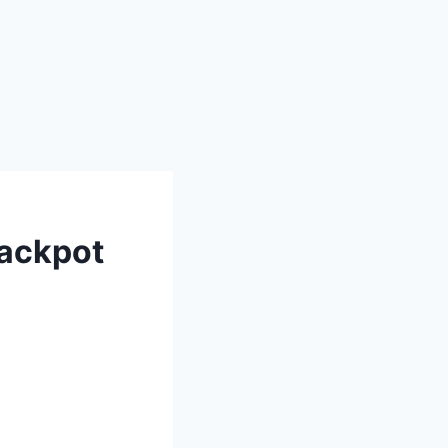
Jackpot