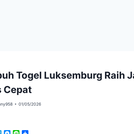
uh Togel Luksemburg Raih 
s Cepat
uny958
01/05/2026
T
M
L
S