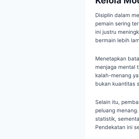
Kelola Mod
Disiplin dalam m
pemain sering te
ini justru mening
bermain lebih la
Menetapkan batas
menjaga mental te
kalah-menang yan
bukan kuantitas 
Selain itu, pemb
peluang menang. 
statistik, semen
Pendekatan ini s