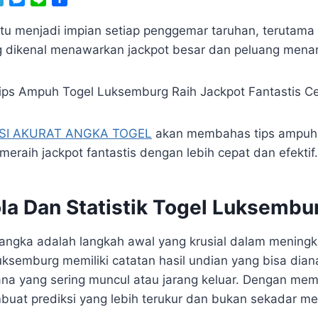
e
e
i
h
l
s
n
a
tu menjadi impian setiap penggemar taruhan, terutama 
e
s
e
r
 dikenal menawarkan jackpot besar dan peluang menar
g
e
e
r
n
a
g
m
e
r
SI AKURAT ANGKA TOGEL
akan membahas tips ampuh
raih jackpot fantastis dengan lebih cepat dan efektif.
la Dan Statistik Togel Luksembu
angka adalah langkah awal yang krusial dalam mening
ksemburg memiliki catatan hasil undian yang bisa diana
a yang sering muncul atau jarang keluar. Dengan mempel
uat prediksi yang lebih terukur dan bukan sekadar m