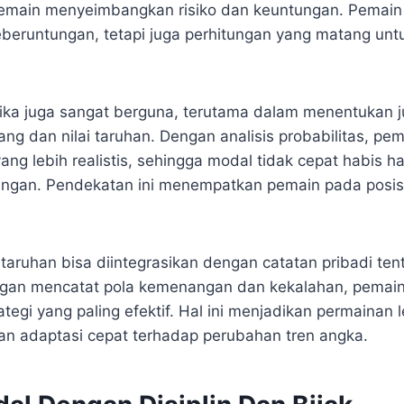
main menyeimbangkan risiko dan keuntungan. Pemain 
eruntungan, tetapi juga perhitungan yang matang untu
ika juga sangat berguna, terutama dalam menentukan 
ng dan nilai taruhan. Dengan analisis probabilitas, pem
ng lebih realistis, sehingga modal tidak cepat habis h
ngan. Pendekatan ini menempatkan pemain pada posisi
m taruhan bisa diintegrasikan dengan catatan pribadi ten
gan mencatat pola kemenangan dan kekalahan, pemain
tegi yang paling efektif. Hal ini menjadikan permainan l
n adaptasi cepat terhadap perubahan tren angka.