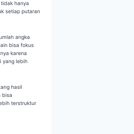
tidak hanya
k setiap putaran
jumlah angka
ain bisa fokus
anya karena
 yang lebih
tang hasil
 bisa
ebih terstruktur