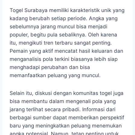
Togel Surabaya memiliki karakteristik unik yang
kadang berubah setiap periode. Angka yang
sebelumnya jarang muncul bisa menjadi
populer, begitu pula sebaliknya. Oleh karena
itu, mengikuti tren terbaru sangat penting.
Pemain yang aktif mencatat hasil keluaran dan
menganalisis pola terkini biasanya lebih siap
menghadapi perubahan dan bisa
memanfaatkan peluang yang muncul.
Selain itu, diskusi dengan komunitas togel juga
bisa membantu dalam mengenali pola yang
jarang terlihat secara pribadi. Informasi dari
berbagai sumber dapat memberikan perspektif
baru yang meningkatkan peluang menemukan
angka potensial. Namun, tetap penting untuk