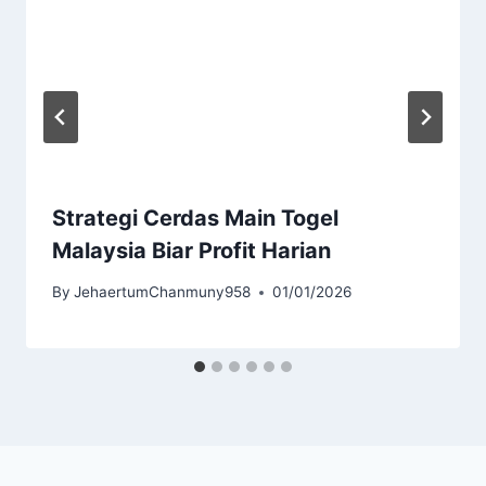
Strategi Cerdas Main Togel
Malaysia Biar Profit Harian
By
JehaertumChanmuny958
01/01/2026