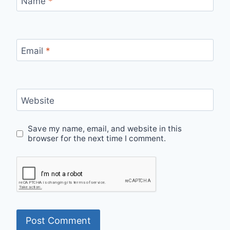
Name
*
Email
*
Website
Save my name, email, and website in this
browser for the next time I comment.