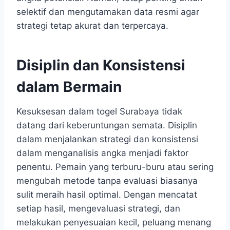
selektif dan mengutamakan data resmi agar
strategi tetap akurat dan terpercaya.
Disiplin dan Konsistensi
dalam Bermain
Kesuksesan dalam togel Surabaya tidak
datang dari keberuntungan semata. Disiplin
dalam menjalankan strategi dan konsistensi
dalam menganalisis angka menjadi faktor
penentu. Pemain yang terburu-buru atau sering
mengubah metode tanpa evaluasi biasanya
sulit meraih hasil optimal. Dengan mencatat
setiap hasil, mengevaluasi strategi, dan
melakukan penyesuaian kecil, peluang menang