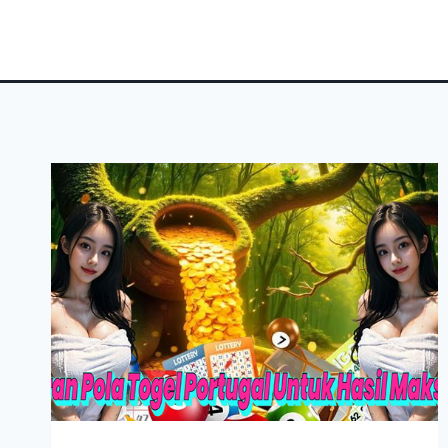
Skip
to
content