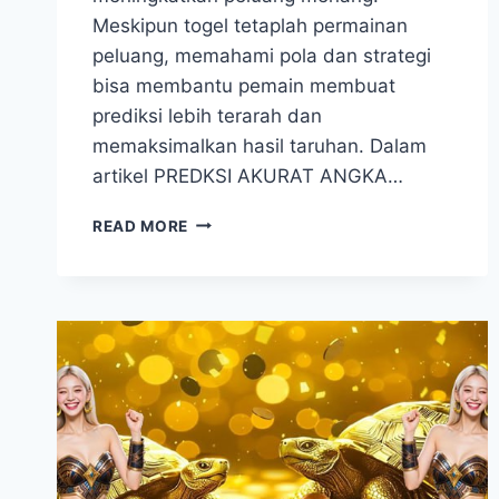
Meskipun togel tetaplah permainan
peluang, memahami pola dan strategi
bisa membantu pemain membuat
prediksi lebih terarah dan
memaksimalkan hasil taruhan. Dalam
artikel PREDKSI AKURAT ANGKA…
BOCORAN
READ MORE
POLA
TOGEL
PORTUGAL
UNTUK
HASIL
MAKSIMAL