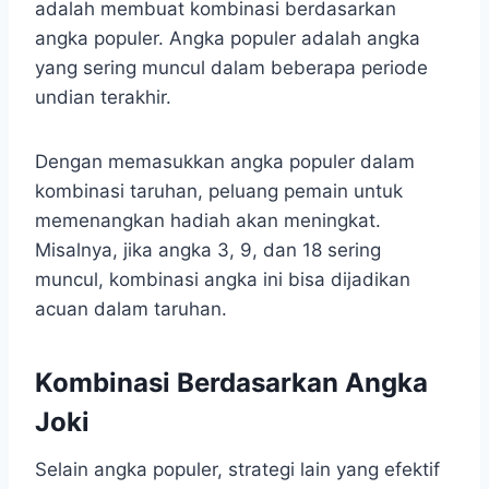
adalah membuat kombinasi berdasarkan
angka populer. Angka populer adalah angka
yang sering muncul dalam beberapa periode
undian terakhir.
Dengan memasukkan angka populer dalam
kombinasi taruhan, peluang pemain untuk
memenangkan hadiah akan meningkat.
Misalnya, jika angka 3, 9, dan 18 sering
muncul, kombinasi angka ini bisa dijadikan
acuan dalam taruhan.
Kombinasi Berdasarkan Angka
Joki
Selain angka populer, strategi lain yang efektif