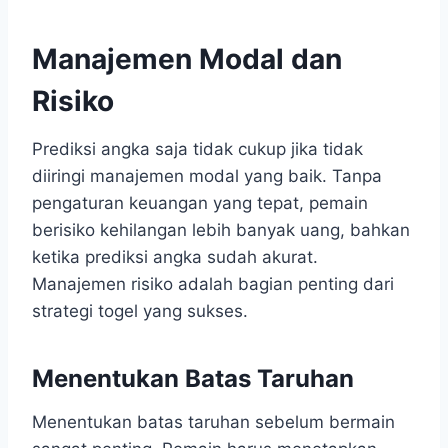
Manajemen Modal dan
Risiko
Prediksi angka saja tidak cukup jika tidak
diiringi manajemen modal yang baik. Tanpa
pengaturan keuangan yang tepat, pemain
berisiko kehilangan lebih banyak uang, bahkan
ketika prediksi angka sudah akurat.
Manajemen risiko adalah bagian penting dari
strategi togel yang sukses.
Menentukan Batas Taruhan
Menentukan batas taruhan sebelum bermain