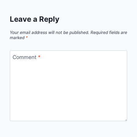
Leave a Reply
Your email address will not be published.
Required fields are
marked
*
Comment
*