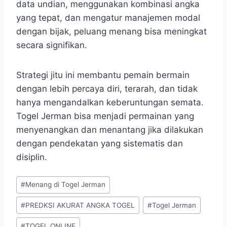
data undian, menggunakan kombinasi angka
yang tepat, dan mengatur manajemen modal
dengan bijak, peluang menang bisa meningkat
secara signifikan.
Strategi jitu ini membantu pemain bermain
dengan lebih percaya diri, terarah, dan tidak
hanya mengandalkan keberuntungan semata.
Togel Jerman bisa menjadi permainan yang
menyenangkan dan menantang jika dilakukan
dengan pendekatan yang sistematis dan
disiplin.
Post
#
Menang di Togel Jerman
Tags:
#
PREDKSI AKURAT ANGKA TOGEL
#
Togel Jerman
#
TOGEL ONLINE