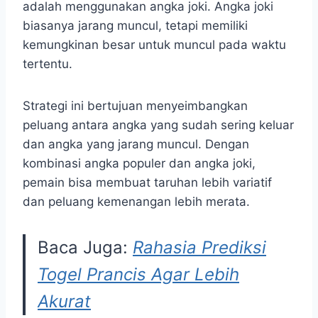
adalah menggunakan angka joki. Angka joki
biasanya jarang muncul, tetapi memiliki
kemungkinan besar untuk muncul pada waktu
tertentu.
Strategi ini bertujuan menyeimbangkan
peluang antara angka yang sudah sering keluar
dan angka yang jarang muncul. Dengan
kombinasi angka populer dan angka joki,
pemain bisa membuat taruhan lebih variatif
dan peluang kemenangan lebih merata.
Baca Juga:
Rahasia Prediksi
Togel Prancis Agar Lebih
Akurat