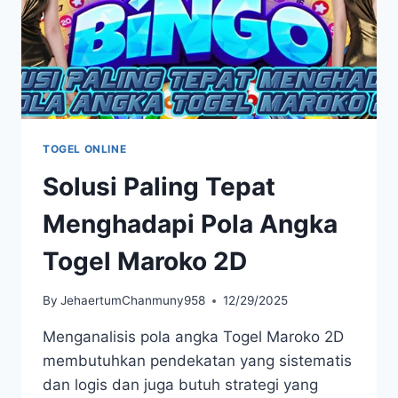
TOGEL ONLINE
Solusi Paling Tepat
Menghadapi Pola Angka
Togel Maroko 2D
By
JehaertumChanmuny958
12/29/2025
Menganalisis pola angka Togel Maroko 2D
membutuhkan pendekatan yang sistematis
dan logis dan juga butuh strategi yang