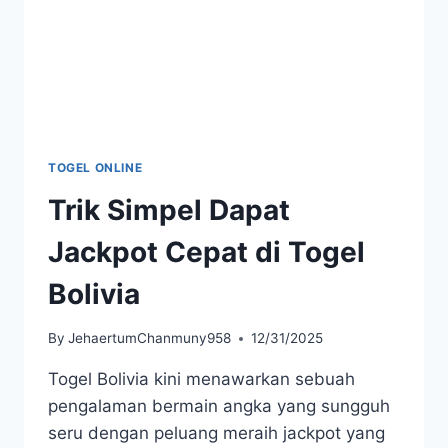
TOGEL ONLINE
Trik Simpel Dapat
Jackpot Cepat di Togel
Bolivia
By
JehaertumChanmuny958
12/31/2025
Togel Bolivia kini menawarkan sebuah
pengalaman bermain angka yang sungguh
seru dengan peluang meraih jackpot yang