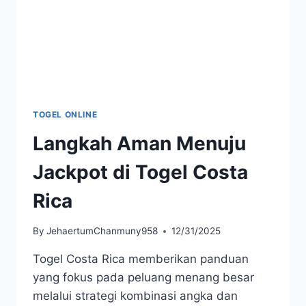
TOGEL ONLINE
Langkah Aman Menuju
Jackpot di Togel Costa
Rica
By
JehaertumChanmuny958
12/31/2025
Togel Costa Rica memberikan panduan
yang fokus pada peluang menang besar
melalui strategi kombinasi angka dan