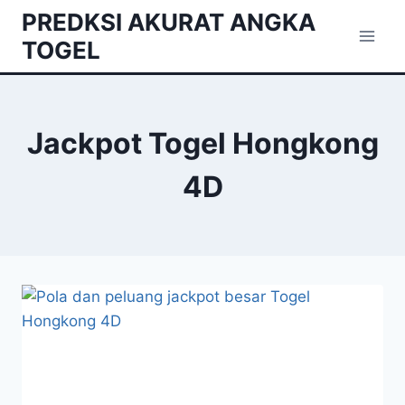
Skip
PREDKSI AKURAT ANGKA
to
TOGEL
content
Jackpot Togel Hongkong
4D