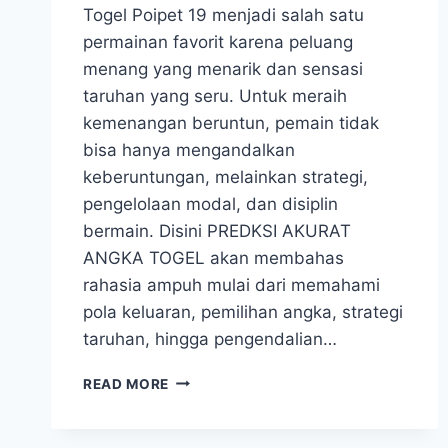
Togel Poipet 19 menjadi salah satu
permainan favorit karena peluang
menang yang menarik dan sensasi
taruhan yang seru. Untuk meraih
kemenangan beruntun, pemain tidak
bisa hanya mengandalkan
keberuntungan, melainkan strategi,
pengelolaan modal, dan disiplin
bermain. Disini PREDKSI AKURAT
ANGKA TOGEL akan membahas
rahasia ampuh mulai dari memahami
pola keluaran, pemilihan angka, strategi
taruhan, hingga pengendalian…
RAHASIA
READ MORE
AMPUH
MENANG
BERUNTUN