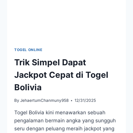
TOGEL ONLINE
Trik Simpel Dapat
Jackpot Cepat di Togel
Bolivia
By
JehaertumChanmuny958
12/31/2025
Togel Bolivia kini menawarkan sebuah
pengalaman bermain angka yang sungguh
seru dengan peluang meraih jackpot yang