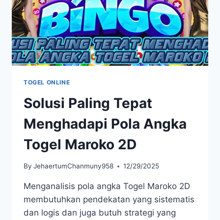
TOGEL ONLINE
Solusi Paling Tepat
Menghadapi Pola Angka
Togel Maroko 2D
By
JehaertumChanmuny958
12/29/2025
Menganalisis pola angka Togel Maroko 2D
membutuhkan pendekatan yang sistematis
dan logis dan juga butuh strategi yang