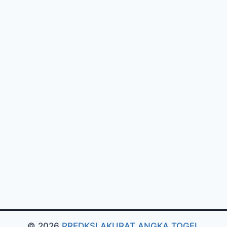
© 2026
PREDKSI AKURAT ANGKA TOGEL