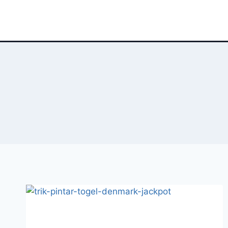
Skip
to
content