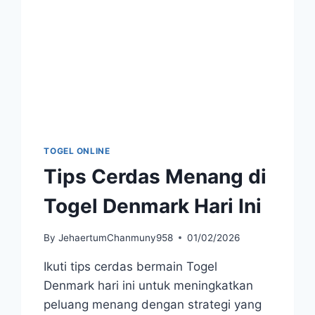
TOGEL ONLINE
Tips Cerdas Menang di
Togel Denmark Hari Ini
By
JehaertumChanmuny958
01/02/2026
Ikuti tips cerdas bermain Togel
Denmark hari ini untuk meningkatkan
peluang menang dengan strategi yang