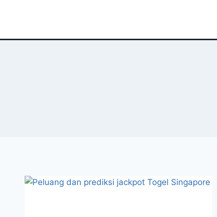
Skip
to
content