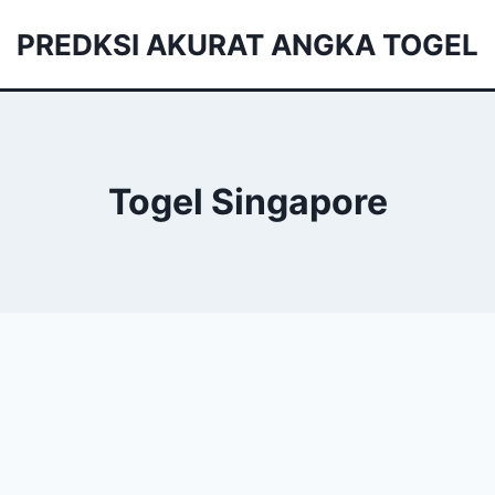
PREDKSI AKURAT ANGKA TOGEL
Togel Singapore