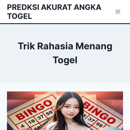
Skip
PREDKSI AKURAT ANGKA
to
TOGEL
content
Trik Rahasia Menang
Togel