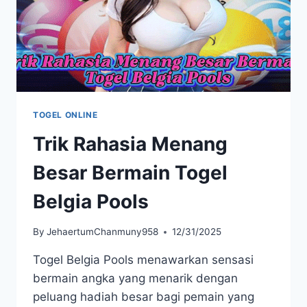
TOGEL ONLINE
Trik Rahasia Menang
Besar Bermain Togel
Belgia Pools
By
JehaertumChanmuny958
12/31/2025
Togel Belgia Pools menawarkan sensasi
bermain angka yang menarik dengan
peluang hadiah besar bagi pemain yang