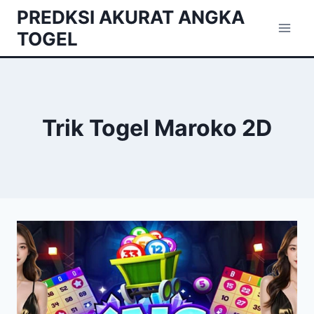
Skip
PREDKSI AKURAT ANGKA
to
TOGEL
content
Trik Togel Maroko 2D