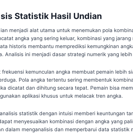
is Statistik Hasil Undian
ndian menjadi alat utama untuk menemukan pola kombinas
catat angka yang sering keluar, kombinasi yang jarang 
Data historis membantu memprediksi kemungkinan angk
. Analisis ini menjadi dasar strategi numerik yang lebih
hat frekuensi kemunculan angka membuat pemain lebih 
 terduga. Pola angka tertentu sering membentuk kombina
ka dicatat dan dihitung secara tepat. Pemain bisa me
gunakan aplikasi khusus untuk melacak tren angka.
alisis statistik dengan intuisi memberi keuntungan 
dapat menyesuaikan kombinasi dengan angka yang pali
inan dalam menganalisis dan memperbarui data statistik