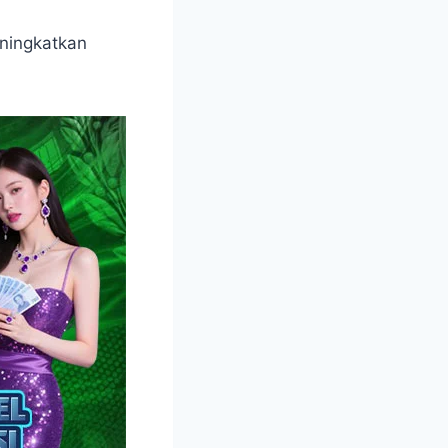
ningkatkan