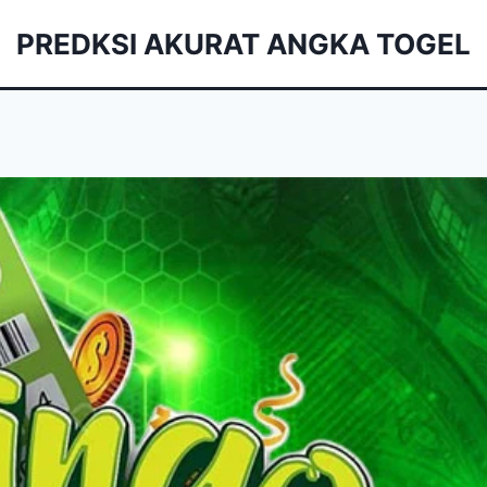
PREDKSI AKURAT ANGKA TOGEL