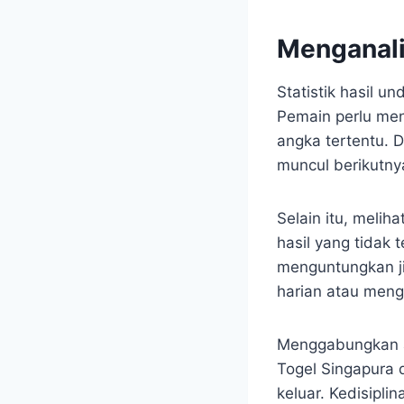
Menganalis
Statistik hasil u
Pemain perlu men
angka tertentu. 
muncul berikutnya
Selain itu, meli
hasil yang tidak
menguntungkan ji
harian atau meng
Menggabungkan an
Togel Singapura 
keluar. Kedisipl