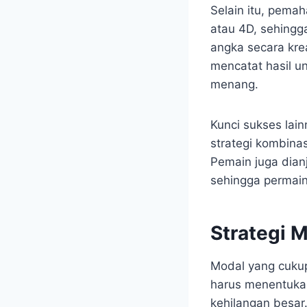
Selain itu, pemah
atau 4D, sehingg
angka secara kre
mencatat hasil 
menang.
Kunci sukses lain
strategi kombina
Pemain juga dian
sehingga permain
Strategi 
Modal yang cukup
harus menentukan
kehilangan besar