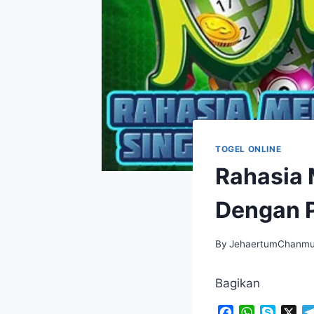
TOGEL ONLINE
Rahasia 
Dengan P
By
JehaertumChanm
Bagikan
F
W
S
X