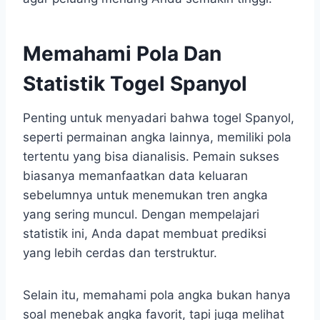
Memahami Pola Dan
Statistik Togel Spanyol
Penting untuk menyadari bahwa togel Spanyol,
seperti permainan angka lainnya, memiliki pola
tertentu yang bisa dianalisis. Pemain sukses
biasanya memanfaatkan data keluaran
sebelumnya untuk menemukan tren angka
yang sering muncul. Dengan mempelajari
statistik ini, Anda dapat membuat prediksi
yang lebih cerdas dan terstruktur.
Selain itu, memahami pola angka bukan hanya
soal menebak angka favorit, tapi juga melihat