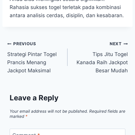
Rahasia sukses togel terletak pada kombinasi
antara analisis cerdas, disiplin, dan kesabaran.
Post
PREVIOUS
NEXT
Strategi Pintar Togel
Tips Jitu Togel
navigation
Prancis Menang
Kanada Raih Jackpot
Jackpot Maksimal
Besar Mudah
Leave a Reply
Your email address will not be published.
Required fields are
marked
*