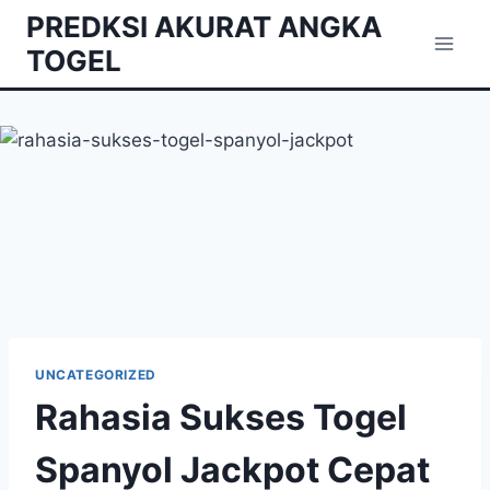
Skip
PREDKSI AKURAT ANGKA
to
TOGEL
content
UNCATEGORIZED
Rahasia Sukses Togel
Spanyol Jackpot Cepat