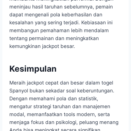
meninjau hasil taruhan sebelumnya, pemain
dapat mengenali pola keberhasilan dan
kesalahan yang sering terjadi. Kebiasaan ini
membangun pemahaman lebih mendalam
tentang permainan dan meningkatkan
kemungkinan jackpot besar.
Kesimpulan
Meraih jackpot cepat dan besar dalam togel
Spanyol bukan sekadar soal keberuntungan.
Dengan memahami pola dan statistik,
mengatur strategi taruhan dan manajemen
modal, memanfaatkan tools modern, serta
menjaga fokus dan psikologi, peluang menang
Anda bisa meningkat secara signifikan.