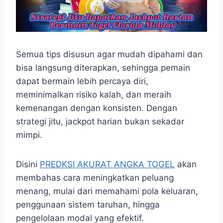
Semua tips disusun agar mudah dipahami dan
bisa langsung diterapkan, sehingga pemain
dapat bermain lebih percaya diri,
meminimalkan risiko kalah, dan meraih
kemenangan dengan konsisten. Dengan
strategi jitu, jackpot harian bukan sekadar
mimpi.
Disini
PREDKSI AKURAT ANGKA TOGEL
akan
membahas cara meningkatkan peluang
menang, mulai dari memahami pola keluaran,
penggunaan sistem taruhan, hingga
pengelolaan modal yang efektif.