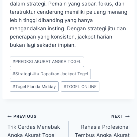
dalam strategi. Pemain yang sabar, fokus, dan
terstruktur cenderung memiliki peluang menang
lebih tinggi dibanding yang hanya
mengandalkan insting. Dengan strategi jitu dan
penerapan yang konsisten, jackpot harian
bukan lagi sekadar impian.
Post
#
PREDKSI AKURAT ANGKA TOGEL
Tags:
#
Strategi Jitu Dapatkan Jackpot Togel
#
Togel Florida Midday
#
TOGEL ONLINE
Post
PREVIOUS
NEXT
Trik Cerdas Menebak
Rahasia Profesional
navigation
Angka Akurat Togel
Tembus Angka Akurat