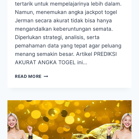
tertarik untuk mempelajarinya lebih dalam.
Namun, menemukan angka jackpot togel
Jerman secara akurat tidak bisa hanya
mengandalkan keberuntungan semata.
Diperlukan strategi, analisis, serta
pemahaman data yang tepat agar peluang
menang semakin besar. Artikel PREDIKSI
AKURAT ANGKA TOGEL ini…
CARA
READ MORE
MENEMUKAN
ANGKA
JACKPOT
TOGEL
JERMAN
AKURAT