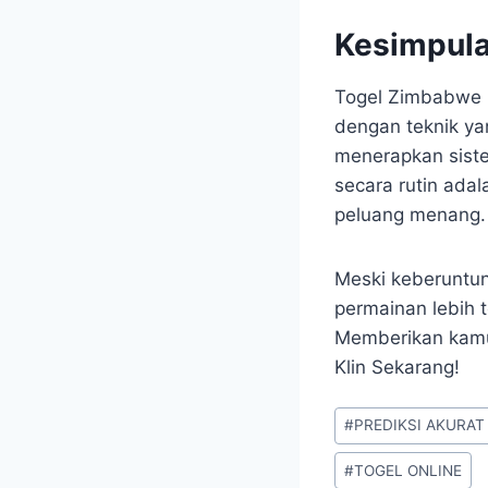
Kesimpul
Togel Zimbabwe 
dengan teknik ya
menerapkan siste
secara rutin ada
peluang menang.
Meski keberuntun
permainan lebih 
Memberikan kamu
Klin Sekarang!
Post
#
PREDIKSI AKURAT
Tags:
#
TOGEL ONLINE