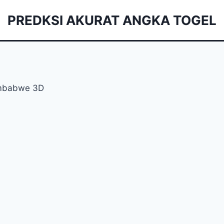
PREDKSI AKURAT ANGKA TOGEL