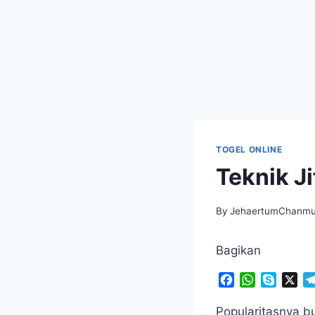
TOGEL ONLINE
Teknik J
By
JehaertumChanm
Bagikan
F
W
S
X
a
h
k
c
a
y
Popularitasnya b