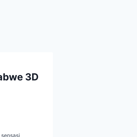
babwe 3D
 sensasi