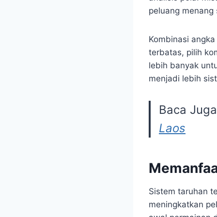
peluang menang se
Kombinasi angka 
terbatas, pilih k
lebih banyak unt
menjadi lebih sis
Baca Jug
Laos
Memanfaat
Sistem taruhan t
meningkatkan pe