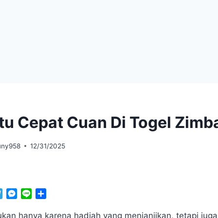
itu Cepat Cuan Di Togel Zim
uny958
12/31/2025
T
M
L
S
e
e
i
h
l
s
n
a
ukan hanya karena hadiah yang menjanjikan, tetapi juga