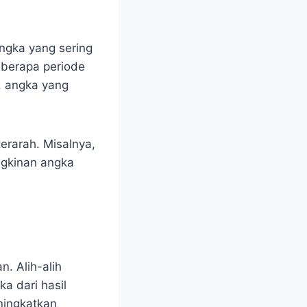
angka yang sering
eberapa periode
l, angka yang
erarah. Misalnya,
ngkinan angka
n. Alih-alih
a dari hasil
eningkatkan