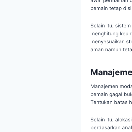
awal permainan 
pemain tetap dis
Selain itu, siste
menghitung keunt
menyesuaikan str
aman namun teta
Manajeme
Manajemen modal 
pemain gagal buk
Tentukan batas h
Selain itu, aloka
berdasarkan anal