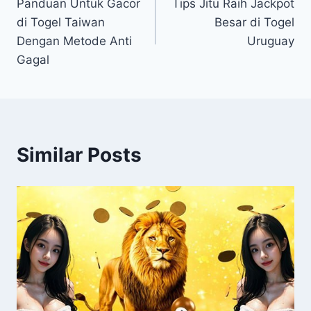
Panduan Untuk Gacor
Tips Jitu Raih Jackpot
navigation
di Togel Taiwan
Besar di Togel
Dengan Metode Anti
Uruguay
Gagal
Similar Posts