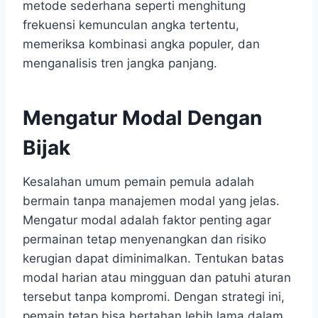
metode sederhana seperti menghitung
frekuensi kemunculan angka tertentu,
memeriksa kombinasi angka populer, dan
menganalisis tren jangka panjang.
Mengatur Modal Dengan
Bijak
Kesalahan umum pemain pemula adalah
bermain tanpa manajemen modal yang jelas.
Mengatur modal adalah faktor penting agar
permainan tetap menyenangkan dan risiko
kerugian dapat diminimalkan. Tentukan batas
modal harian atau mingguan dan patuhi aturan
tersebut tanpa kompromi. Dengan strategi ini,
pemain tetap bisa bertahan lebih lama dalam