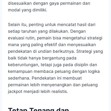
disesuaikan dengan gaya permainan dan
modal yang dimiliki.
Selain itu, penting untuk mencatat hasil dari
setiap taruhan yang dilakukan. Dengan
evaluasi rutin, pemain bisa mengetahui strategi
mana yang paling efektif dan menyesuaikan
pendekatan di undian berikutnya. Strategi yang
baik tidak hanya bergantung pada
keberuntungan, tetapi juga pada disiplin dan
kemampuan membaca peluang dengan logika
sederhana. Pendekatan ini membuat
permainan lebih menyenangkan dan peluang
jackpot menjadi lebih realistis.
Tetap Tenang dan