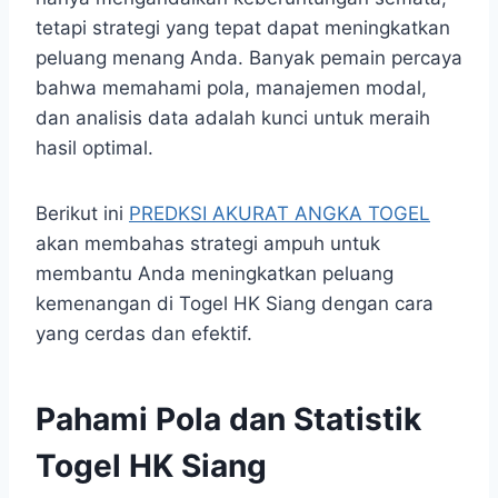
tetapi strategi yang tepat dapat meningkatkan
peluang menang Anda. Banyak pemain percaya
bahwa memahami pola, manajemen modal,
dan analisis data adalah kunci untuk meraih
hasil optimal.
Berikut ini
PREDKSI AKURAT ANGKA TOGEL
akan membahas strategi ampuh untuk
membantu Anda meningkatkan peluang
kemenangan di Togel HK Siang dengan cara
yang cerdas dan efektif.
Pahami Pola dan Statistik
Togel HK Siang