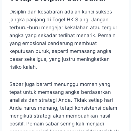
Disiplin dan kesabaran adalah kunci sukses
jangka panjang di Togel HK Siang. Jangan
terburu-buru mengejar kekalahan atau tergiur
angka yang sekadar terlihat menarik. Pemain
yang emosional cenderung membuat
keputusan buruk, seperti memasang angka
besar sekaligus, yang justru meningkatkan
risiko kalah.
Sabar juga berarti menunggu momen yang
tepat untuk memasang angka berdasarkan
analisis dan strategi Anda. Tidak setiap hari
Anda harus menang, tetapi konsistensi dalam
mengikuti strategi akan membuahkan hasil
positif. Pemain sabar sering kali menjadi