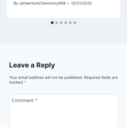
By
JehaertumChanmuny958
12/31/2025
Leave a Reply
Your email address will not be published.
Required fields are
marked
*
Comment
*