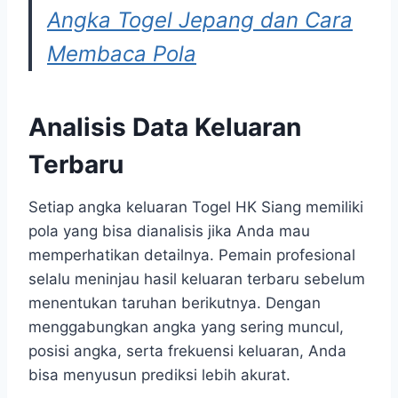
Angka Togel Jepang dan Cara
Membaca Pola
Analisis Data Keluaran
Terbaru
Setiap angka keluaran Togel HK Siang memiliki
pola yang bisa dianalisis jika Anda mau
memperhatikan detailnya. Pemain profesional
selalu meninjau hasil keluaran terbaru sebelum
menentukan taruhan berikutnya. Dengan
menggabungkan angka yang sering muncul,
posisi angka, serta frekuensi keluaran, Anda
bisa menyusun prediksi lebih akurat.