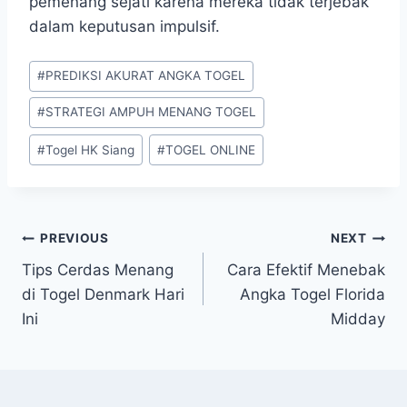
pemenang sejati karena mereka tidak terjebak
dalam keputusan impulsif.
Post
#
PREDIKSI AKURAT ANGKA TOGEL
Tags:
#
STRATEGI AMPUH MENANG TOGEL
#
Togel HK Siang
#
TOGEL ONLINE
Post
PREVIOUS
NEXT
Tips Cerdas Menang
Cara Efektif Menebak
navigation
di Togel Denmark Hari
Angka Togel Florida
Ini
Midday