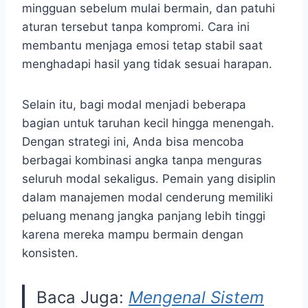
mingguan sebelum mulai bermain, dan patuhi
aturan tersebut tanpa kompromi. Cara ini
membantu menjaga emosi tetap stabil saat
menghadapi hasil yang tidak sesuai harapan.
Selain itu, bagi modal menjadi beberapa
bagian untuk taruhan kecil hingga menengah.
Dengan strategi ini, Anda bisa mencoba
berbagai kombinasi angka tanpa menguras
seluruh modal sekaligus. Pemain yang disiplin
dalam manajemen modal cenderung memiliki
peluang menang jangka panjang lebih tinggi
karena mereka mampu bermain dengan
konsisten.
Baca Juga:
Mengenal Sistem