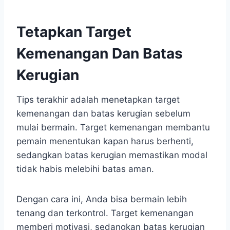
Tetapkan Target
Kemenangan Dan Batas
Kerugian
Tips terakhir adalah menetapkan target
kemenangan dan batas kerugian sebelum
mulai bermain. Target kemenangan membantu
pemain menentukan kapan harus berhenti,
sedangkan batas kerugian memastikan modal
tidak habis melebihi batas aman.
Dengan cara ini, Anda bisa bermain lebih
tenang dan terkontrol. Target kemenangan
memberi motivasi, sedangkan batas kerugian