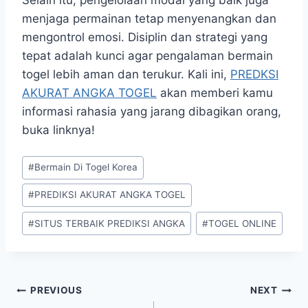
menjaga permainan tetap menyenangkan dan
mengontrol emosi. Disiplin dan strategi yang
tepat adalah kunci agar pengalaman bermain
togel lebih aman dan terukur. Kali ini,
PREDKSI
AKURAT ANGKA TOGEL
akan memberi kamu
informasi rahasia yang jarang dibagikan orang,
buka linknya!
Post
#
Bermain Di Togel Korea
Tags:
#
PREDIKSI AKURAT ANGKA TOGEL
#
SITUS TERBAIK PREDIKSI ANGKA
#
TOGEL ONLINE
Post
PREVIOUS
NEXT