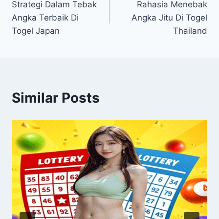
Strategi Dalam Tebak
Rahasia Menebak
navigation
Angka Terbaik Di
Angka Jitu Di Togel
Togel Japan
Thailand
Similar Posts