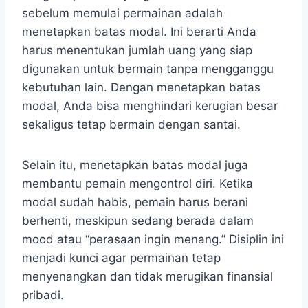
sebelum memulai permainan adalah
menetapkan batas modal. Ini berarti Anda
harus menentukan jumlah uang yang siap
digunakan untuk bermain tanpa mengganggu
kebutuhan lain. Dengan menetapkan batas
modal, Anda bisa menghindari kerugian besar
sekaligus tetap bermain dengan santai.
Selain itu, menetapkan batas modal juga
membantu pemain mengontrol diri. Ketika
modal sudah habis, pemain harus berani
berhenti, meskipun sedang berada dalam
mood atau “perasaan ingin menang.” Disiplin ini
menjadi kunci agar permainan tetap
menyenangkan dan tidak merugikan finansial
pribadi.