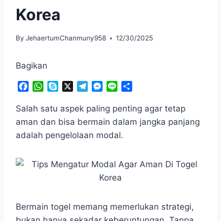
Korea
By
JehaertumChanmuny958
12/30/2025
Bagikan
F
W
S
X
T
M
L
S
a
h
k
e
e
i
h
c
a
y
l
s
n
a
Salah satu aspek paling penting agar tetap
e
t
p
e
s
e
r
aman dan bisa bermain dalam jangka panjang
b
s
e
g
e
e
adalah pengelolaan modal.
o
A
r
n
o
p
a
g
k
p
m
e
r
Bermain togel memang memerlukan strategi,
bukan hanya sekadar keberuntungan. Tanpa