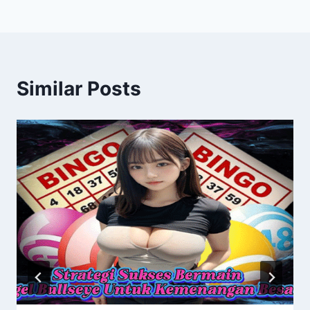
Similar Posts