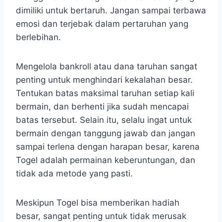
dimiliki untuk bertaruh. Jangan sampai terbawa
emosi dan terjebak dalam pertaruhan yang
berlebihan.
Mengelola bankroll atau dana taruhan sangat
penting untuk menghindari kekalahan besar.
Tentukan batas maksimal taruhan setiap kali
bermain, dan berhenti jika sudah mencapai
batas tersebut. Selain itu, selalu ingat untuk
bermain dengan tanggung jawab dan jangan
sampai terlena dengan harapan besar, karena
Togel adalah permainan keberuntungan, dan
tidak ada metode yang pasti.
Meskipun Togel bisa memberikan hadiah
besar, sangat penting untuk tidak merusak