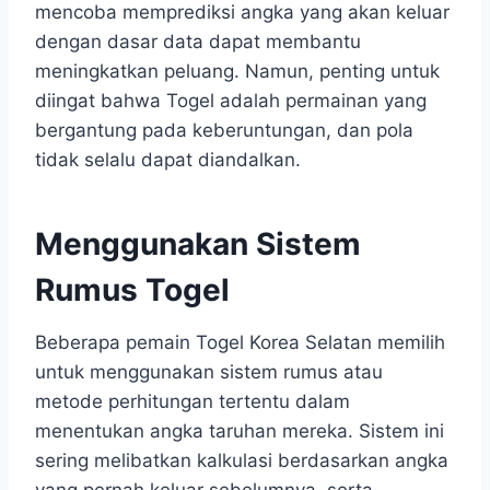
mencoba memprediksi angka yang akan keluar
dengan dasar data dapat membantu
meningkatkan peluang. Namun, penting untuk
diingat bahwa Togel adalah permainan yang
bergantung pada keberuntungan, dan pola
tidak selalu dapat diandalkan.
Menggunakan Sistem
Rumus Togel
Beberapa pemain Togel Korea Selatan memilih
untuk menggunakan sistem rumus atau
metode perhitungan tertentu dalam
menentukan angka taruhan mereka. Sistem ini
sering melibatkan kalkulasi berdasarkan angka
yang pernah keluar sebelumnya, serta