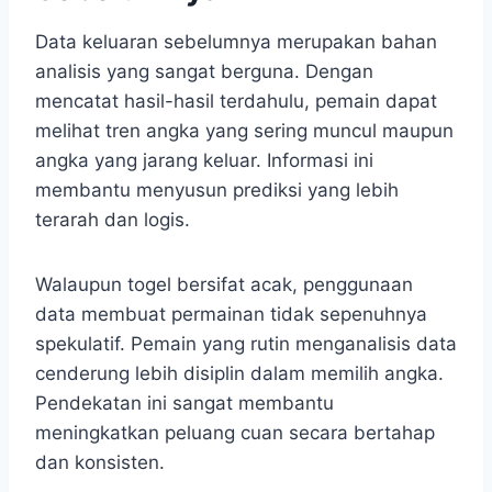
Data keluaran sebelumnya merupakan bahan
analisis yang sangat berguna. Dengan
mencatat hasil-hasil terdahulu, pemain dapat
melihat tren angka yang sering muncul maupun
angka yang jarang keluar. Informasi ini
membantu menyusun prediksi yang lebih
terarah dan logis.
Walaupun togel bersifat acak, penggunaan
data membuat permainan tidak sepenuhnya
spekulatif. Pemain yang rutin menganalisis data
cenderung lebih disiplin dalam memilih angka.
Pendekatan ini sangat membantu
meningkatkan peluang cuan secara bertahap
dan konsisten.