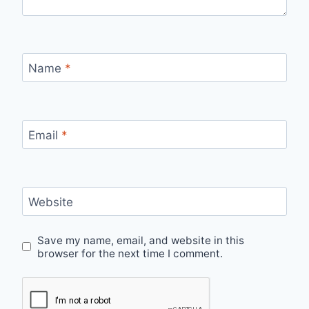
Name
*
Email
*
Website
Save my name, email, and website in this
browser for the next time I comment.