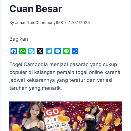
Cuan Besar
By
JehaertumChanmuny958
12/31/2025
Bagikan
F
W
S
X
T
M
L
S
a
h
k
e
e
i
h
c
a
y
l
s
n
a
Togel Cambodia menjadi pasaran yang cukup
e
t
p
e
s
e
r
populer di kalangan pemain togel online karena
b
s
e
g
e
e
jadwal keluarannya yang teratur dan variasi
o
A
r
n
taruhan yang menarik.
o
p
a
g
k
p
m
e
r