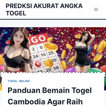
Skip
PREDKSI AKURAT ANGKA
to
TOGEL
content
TOGEL ONLINE
Panduan Bemain Togel
Cambodia Agar Raih