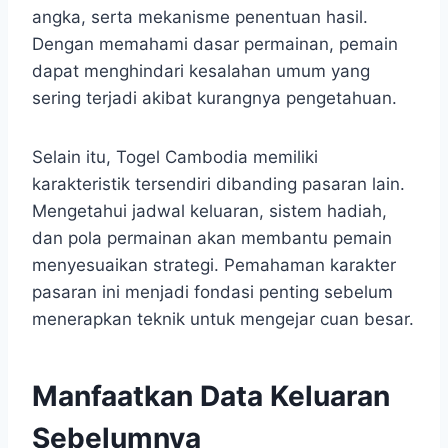
angka, serta mekanisme penentuan hasil.
Dengan memahami dasar permainan, pemain
dapat menghindari kesalahan umum yang
sering terjadi akibat kurangnya pengetahuan.
Selain itu, Togel Cambodia memiliki
karakteristik tersendiri dibanding pasaran lain.
Mengetahui jadwal keluaran, sistem hadiah,
dan pola permainan akan membantu pemain
menyesuaikan strategi. Pemahaman karakter
pasaran ini menjadi fondasi penting sebelum
menerapkan teknik untuk mengejar cuan besar.
Manfaatkan Data Keluaran
Sebelumnya